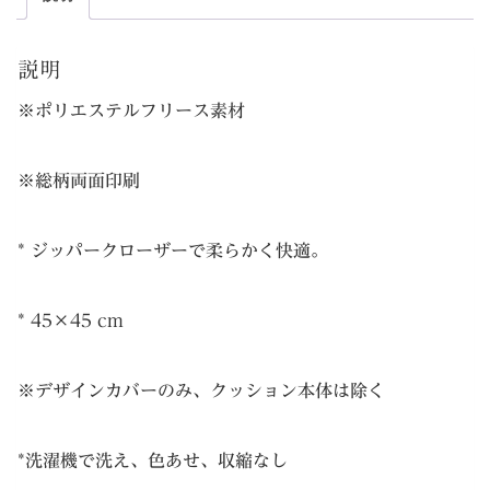
ク
し
で
ッ
た。
す。
説明
シ
※ポリエステルフリース素材
ョ
ン
カ
※総柄両面印刷
バ
ー
* ジッパークローザーで柔らかく快適。
個
* 45×45 cm
※デザインカバーのみ、クッション本体は除く
*洗濯機で洗え、色あせ、収縮なし