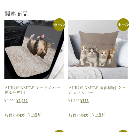
関連商品
セール
セール
AURORAMEW シートカバー
AURORAMEW 両面印刷 クッ
後部座席用
ションカバー
元
現
元
現
¥
4,064
¥
2,032
¥
1,546
¥
773
の
在
の
在
お買い物カゴに追加
お買い物カゴに追加
価
の
価
の
格
価
格
価
は
格
は
格