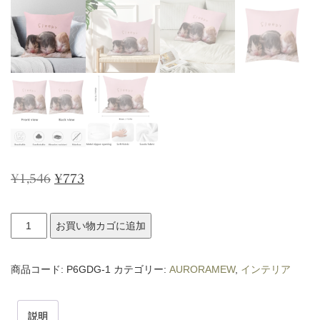
元
現
¥
1,546
¥
773
の
在
AURORAMEW
価
の
お買い物カゴに追加
両
格
価
面
商品コード:
は
P6GDG-1
格
カテゴリー:
AURORAMEW
,
インテリア
印
¥1,546
は
刷
で
¥773
説明