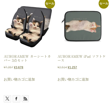
セール
セール
¥4,064
は
¥1,546
は
で
¥2,032
で
¥773
し
で
し
で
た。
す。
た。
す。
AURORAMEW カーシートカ
AURORAMEW iPad ソフトケ
バー 3点セット
ース
元
現
元
現
¥
7,357
¥
3,678
¥
2,514
¥
1,257
の
在
の
在
お買い物カゴに追加
お買い物カゴに追加
価
の
価
の
格
価
格
価
は
格
は
格
¥7,357
は
¥2,514
は
で
¥3,678
で
¥1,257