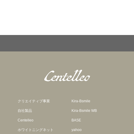
バ
リ
エ
ー
シ
ョ
ン
が
あ
り
ま
クリエイティブ事業
Kira-Bsmile
す。
自社製品
Kira-Bsmile WB
オ
Centelleo
BASE
プ
ホワイトニングネット
yahoo
シ