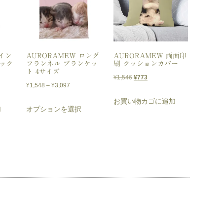
7イン
AURORAMEW ロング
AURORAMEW 両面印
バック
フランネル ブランケッ
刷 クッションカバー
ト 4サイズ
元
現
¥
1,546
¥
773
価
¥
1,548
–
¥
3,097
の
在
格
お買い物カゴに追加
こ
価
の
加
オプションを選択
帯:
格
価
の
¥1,548
は
格
商
–
¥1,546
は
品
¥3,097
で
¥773
に
し
で
は
た。
す。
複
数
の