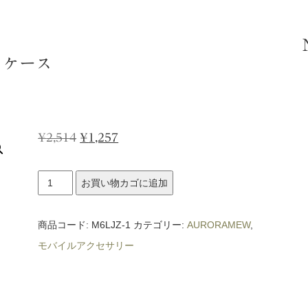
フトケース
元
現
¥
2,514
¥
1,257
の
在
AURORAMEW
価
の
お買い物カゴに追加
iPad
格
価
ソ
商品コード:
は
M6LJZ-1
格
カテゴリー:
AURORAMEW
,
フ
モバイルアクセサリー
¥2,514
は
ト
で
¥1,257
ケ
し
で
ー