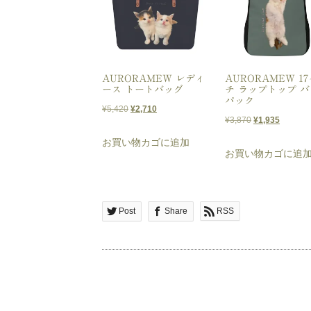
AURORAMEW レディ
AURORAMEW 1
ース トートバッグ
チ ラップトップ 
パック
元
現
¥
5,420
¥
2,710
元
現
¥
3,870
¥
1,935
の
在
の
在
お買い物カゴに追加
価
の
お買い物カゴに追
価
の
格
価
格
価
は
格
は
格
¥5,420
は
¥3,870
は
Post
Share
RSS
で
¥2,710
で
¥1,935
し
で
し
で
た。
す。
た。
す。