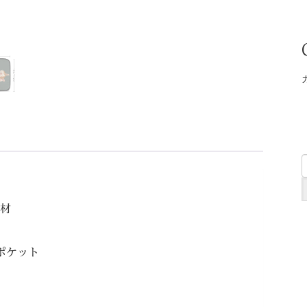
た。
す。
ス
個
素材
 ポケット