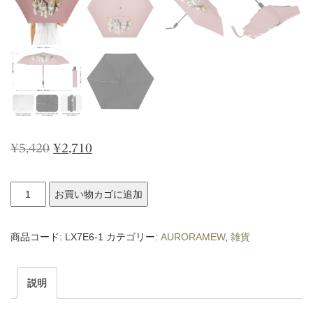
元
現
¥
5,420
¥
2,710
の
在
AURORAMEW
価
の
お買い物カゴに追加
プ
格
価
リ
商品コード:
は
LX7E6-1
格
カテゴリー:
AURORAMEW
,
雑貨
ン
¥5,420
は
ト
で
¥2,710
説明
傘
し
で