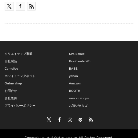
¥2,321
は
で
¥1,160
し
で
た。
す。
クリエイティブ事業
Kira-Bsmile
自社製品
Kira-Bsmile WB
Centelleo
BASE
ホワイトニングネット
yahoo
Online shop
Amazon
お問合せ
BOOTH
会社概要
mercari shops
プライバシーポリシー
お買い物カゴ
Twitter
Facebook
Instagram
Pinterest
RSS
Copyright ©
株式会社センテレオ
All Rights Reserved.