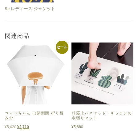
9c レディース ジャケット
関連商品
セール
コッペちゃん 自動開閉 折り畳
珪藻土バスマット・キッチンの
み傘
水切りマット
元
現
¥
5,420
¥
2,710
¥
5,680
の
在