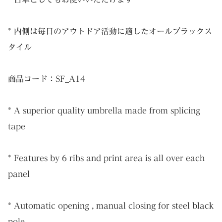
* 内側は毎日のアウトドア活動に適したオールブラックス
タイル
商品コード：SF_A14
* A superior quality umbrella made from splicing
tape
* Features by 6 ribs and print area is all over each
panel
* Automatic opening , manual closing for steel black
pole