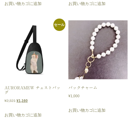
お買い物カゴに追加
お買い物カゴに追加
価
の
格
価
は
格
セール
¥5,420
は
で
¥2,710
し
で
た。
す。
AURORAMEW チェストバッ
バックチャーム
グ
¥
1,000
元
現
¥
2,321
¥
1,160
の
在
お買い物カゴに追加
お買い物カゴに追加
価
の
格
価
は
格