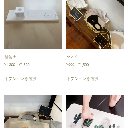
に
に
あ
は
は
り
複
複
ま
数
数
す。
の
の
オ
バ
バ
プ
リ
リ
珪藻土
マスク
シ
価
価
エ
エ
¥
1,300
–
¥
1,500
¥
900
–
¥
1,500
ョ
格
格
ー
ー
こ
こ
ン
オプションを選択
オプションを選択
帯:
帯:
シ
シ
の
の
は
¥1,300
¥900
ョ
ョ
商
商
商
–
–
ン
ン
品
品
¥1,500
¥1,500
品
が
が
に
に
ペ
あ
あ
は
は
ー
り
り
複
複