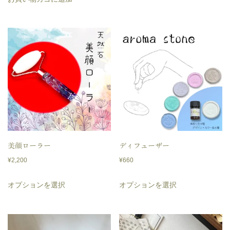
価
の
¥600
商
格
価
–
は
格
品
¥1,650
¥5,420
は
に
で
¥2,710
は
し
で
複
た。
す。
数
の
バ
リ
美顔ローラー
ディフューザー
エ
¥
2,200
¥
660
ー
こ
こ
シ
オプションを選択
オプションを選択
の
の
ョ
商
商
ン
品
品
が