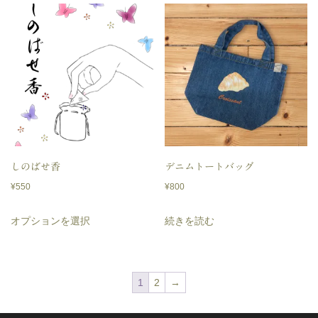
す
は
格
¥5,420
は
で
¥2,710
し
で
た。
す。
しのばせ香
デニムトートバッグ
¥
550
¥
800
こ
オプションを選択
続きを読む
の
商
品
1
2
→
に
は