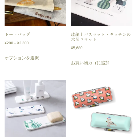
ジ
ま
ま
数
数
か
す。
す。
の
の
ら
オ
オ
バ
バ
選
プ
プ
リ
リ
トートバッグ
珪藻土バスマット・キッチンの
択
水切りマット
シ
シ
価
エ
エ
¥
200
–
¥
2,300
で
¥
5,680
格
ョ
ョ
ー
ー
こ
き
オプションを選択
帯:
ン
ン
シ
シ
の
お買い物カゴに追加
ま
¥200
は
は
ョ
ョ
商
す
–
商
商
ン
ン
品
¥2,300
品
品
が
が
に
ペ
ペ
あ
あ
は
ー
ー
り
り
複
ジ
ジ
ま
ま
数
か
か
す。
す。
の
ら
ら
オ
オ
バ