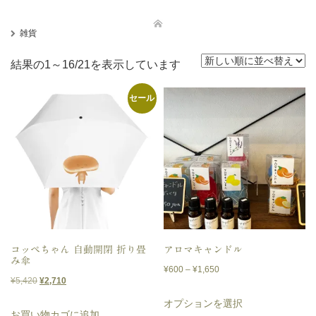
雑貨
新
結果の1～16/21を表示しています
し
セール
い
順
コッペちゃん 自動開閉 折り畳
アロマキャンドル
み傘
価
¥
600
–
¥
1,650
元
現
¥
5,420
¥
2,710
格
こ
の
在
オプションを選択
帯:
の
お買い物カゴに追加