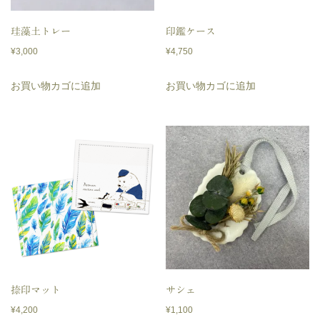
選
選
プ
プ
リ
珪藻土トレー
印鑑ケース
択
択
シ
シ
エ
¥
3,000
¥
4,750
で
で
ョ
ョ
ー
き
き
ン
ン
シ
お買い物カゴに追加
お買い物カゴに追加
ま
ま
は
は
ョ
す
す
商
商
ン
品
品
が
ペ
ペ
あ
ー
ー
り
ジ
ジ
ま
か
か
す。
ら
ら
オ
選
選
プ
捺印マット
サシェ
択
択
シ
¥
4,200
¥
1,100
で
で
ョ