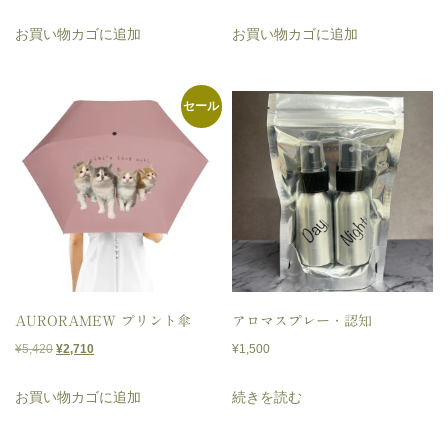
き
き
ン
お買い物カゴに追加
お買い物カゴに追加
ま
ま
は
す
す
商
セール
品
ペ
ー
ジ
か
ら
選
AURORAMEW プリント傘
アロマスプレー・認知
択
元
現
¥
5,420
¥
2,710
¥
1,500
で
の
在
き
お買い物カゴに追加
続きを読む
価
の
ま
格
価