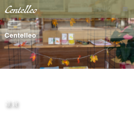
Centelleo
雑貨