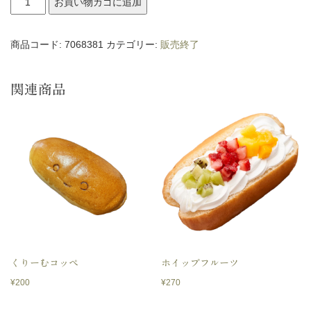
お買い物カゴに追加
ブ
ル
商品コード:
7068381
カテゴリー:
販売終了
ホ
イ
関連商品
ッ
プ
フ
ル
ー
ツ
個
くりーむコッペ
ホイップフルーツ
¥
200
¥
270