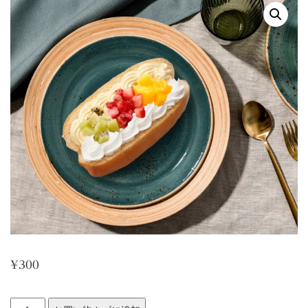
¥
300
ダ