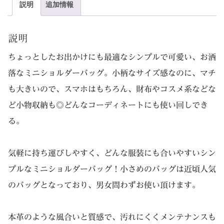
説明
追加情報
ー
バ
説明
ッ
ちょっとしたお出かけにも最適なシンプルで可愛い、お洒
グ
落なミニショルダーバッグ。小柄なサイズ感なのに、マチ
個
も大きいので、スマホはもちろん、財布やコスメ系などな
ど小物収納も◎どんなコーディネートにも使い回しでき
る。
気軽に持ち運びしやすく、どんな服装にも合いやすいシン
プルなミニショルダーバッグ！小さめのバッグは近頃人気
のバッグとなっており、男女問わずお使い頂けます。
本革のような風合いと質感で、汚れにくくメンテナンスも