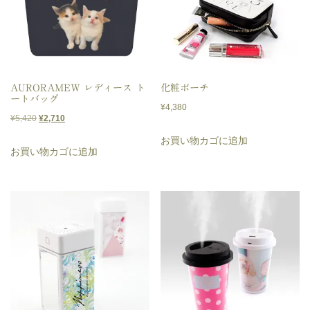
AURORAMEW レディース ト
化粧ポーチ
ートバッグ
¥
4,380
元
現
¥
5,420
¥
2,710
の
在
お買い物カゴに追加
お買い物カゴに追加
価
の
格
価
は
格
¥5,420
は
で
¥2,710
し
で
た。
す。