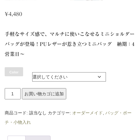
¥
4,480
手軽なサイズ感で、マルチに使いこなせるミニショルダー
バッグが登場！PUレザーが惹き立つミニバッグ 納期：4
営業日〜
Color
ミ
お買い物カゴに追加
ニ
シ
商品コード:
該当なし
カテゴリー:
オーダーメイド
,
バッグ・ポー
ョ
チ・小物入れ
ル
ダ