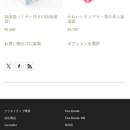
加湿器（ミラー付きUSB加湿
かわいいタンブラー型の卓上加
器）
湿器
¥
4,480
¥
3,780
こ
お買い物カゴに追加
オプションを選択
の
商
品
に
は
複
数
の
クリエイティブ事業
Kira-Bsmile
バ
自社製品
Kira-Bsmile WB
Centelleo
BASE
リ