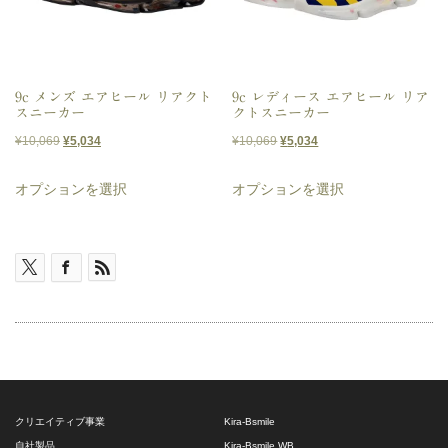
数
の
の
バ
バ
リ
リ
9c メンズ エアヒール リアクト
9c レディース エアヒール リア
エ
スニーカー
クトスニーカー
エ
ー
元
現
元
現
¥
10,069
¥
5,034
¥
10,069
¥
5,034
ー
の
在
の
在
シ
こ
こ
シ
オプションを選択
オプションを選択
価
の
価
の
ョ
の
の
ョ
格
価
格
価
ン
商
商
は
格
は
格
ン
が
品
品
¥10,069
は
¥10,069
は
が
あ
に
に
で
¥5,034
で
¥5,034
あ
り
し
で
し
で
は
は
り
た。
す。
た。
す。
ま
複
複
ま
す。
数
数
す。
オ
の
の
クリエイティブ事業
Kira-Bsmile
オ
プ
バ
バ
自社製品
Kira-Bsmile WB