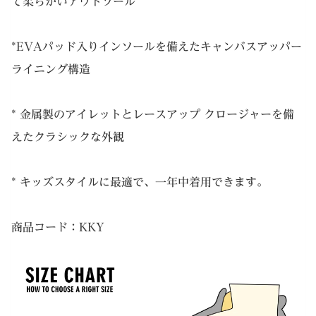
て柔らかいアウトソール
ャ
ン
バ
*EVAパッド入りインソールを備えたキャンバスアッパー
ス
ライニング構造
シ
ュ
* 金属製のアイレットとレースアップ クロージャーを備
ー
えたクラシックな外観
ズ
個
* キッズスタイルに最適で、一年中着用できます。
商品コード：KKY