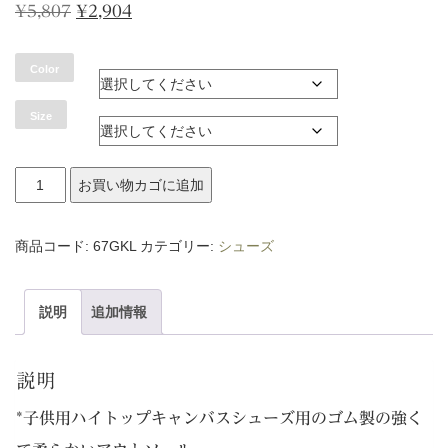
元
現
¥
5,807
¥
2,904
の
在
Color
価
の
格
価
Size
は
格
¥5,807
は
キ
お買い物カゴに追加
で
¥2,904
ッ
し
で
ズ
商品コード:
67GKL
カテゴリー:
シューズ
た。
す。
ハ
イ
説明
追加情報
カ
ッ
説明
ト
*子供用ハイトップキャンバスシューズ用のゴム製の強く
キ