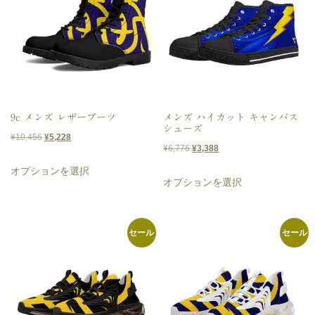
9c メンズ レザーブーツ
メンズ ハイカット キャンバス
シューズ
元
現
¥
10,456
¥
5,228
元
現
¥
6,776
¥
3,388
の
在
こ
の
在
オプションを選択
こ
価
の
の
オプションを選択
価
の
格
価
の
商
格
価
は
格
商
は
格
品
¥10,456
は
セール
セール
品
¥6,776
は
に
で
¥5,228
に
で
¥3,388
し
で
は
し
で
は
た。
す。
複
た。
す。
複
数