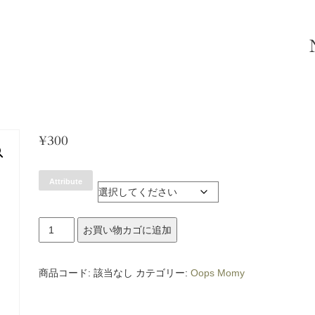
¥
300
Attribute
jasmine
お買い物カゴに追加
キ
ャ
商品コード:
該当なし
カテゴリー:
Oops Momy
ン
ド