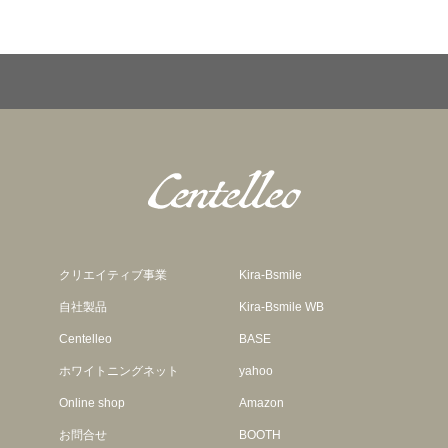
エ
エ
エ
ー
ー
ー
シ
シ
シ
ョ
ョ
ョ
ン
ン
ン
が
が
が
あ
あ
あ
り
り
り
ま
ま
ま
クリエイティブ事業
Kira-Bsmile
す。
す。
す。
自社製品
Kira-Bsmile WB
オ
オ
オ
Centelleo
BASE
プ
プ
プ
ホワイトニングネット
yahoo
シ
シ
シ
Online shop
Amazon
ョ
ョ
ョ
お問合せ
BOOTH
ン
ン
ン