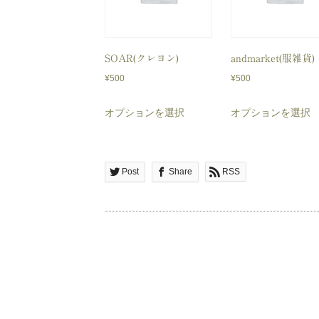
SOAR(クレヨン)
andmarket(服雑貨)
¥
500
¥
500
こ
オプションを選択
オプションを選択
の
商
品
Post
Share
RSS
に
は
複
数
の
バ
リ