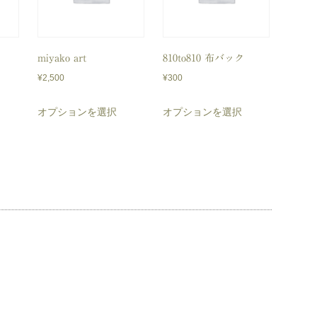
miyako art
810to810 布バック
¥
2,500
¥
300
こ
こ
こ
オプションを選択
オプションを選択
の
の
の
商
商
商
品
品
品
に
に
に
は
は
は
複
複
複
数
数
数
の
の
の
バ
バ
バ
リ
リ
リ