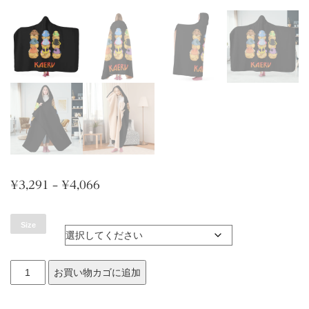
価
¥
3,291
–
¥
4,066
格
Size
帯:
¥3,291
PolikirothermFriends
お買い物カゴに追加
–
KISS
¥4,066