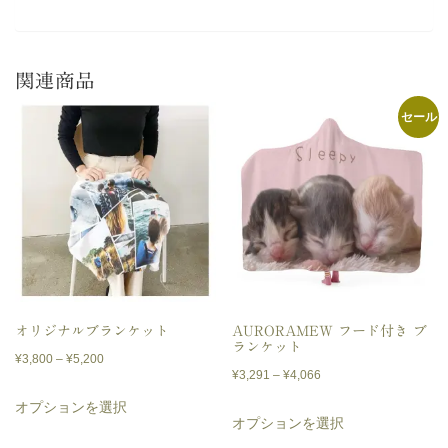
関連商品
セール
オリジナルブランケット
AURORAMEW フード付き ブ
ランケット
価
¥
3,800
–
¥
5,200
価
¥
3,291
–
¥
4,066
格
こ
格
オプションを選択
こ
帯:
の
オプションを選択
帯:
¥3,800
の