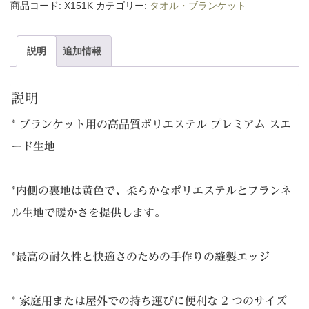
カ
商品コード:
X151K
カテゴリー:
タオル・ブランケット
エ
ル
説明
追加情報
フ
ー
説明
ド
* ブランケット用の高品質ポリエステル プレミアム スエ
付
ード生地
き
ブ
ラ
*内側の裏地は黄色で、柔らかなポリエステルとフランネ
ン
ル生地で暖かさを提供します。
ケ
ッ
*最高の耐久性と快適さのための手作りの縫製エッジ
ト
個
* 家庭用または屋外での持ち運びに便利な 2 つのサイズ