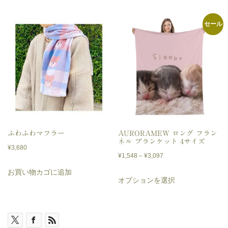
商
¥3,291
–
商
–
品
¥5,200
セール
品
¥4,066
に
に
は
は
複
複
数
数
の
の
バ
バ
リ
リ
ふわふわマフラー
AURORAMEW ロング フラン
エ
ネル ブランケット 4サイズ
エ
¥
3,680
ー
価
¥
1,548
–
¥
3,097
ー
格
シ
お買い物カゴに追加
こ
シ
オプションを選択
帯:
ョ
の
ョ
¥1,548
ン
商
–
ン
が
品
¥3,097
が