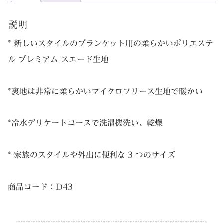
ラ
ン
説明
ケ
* 新しいスタイルのブランケット用の柔らかいポリエステ
ッ
ル プレミアム スエード生地
ト
個
*裏地は非常に柔らかいマイクロフリース生地で暖かい
*冷水デリケートコースで洗濯機洗い、乾燥
* 家族のスタイルや外出に便利な 3 つのサイズ
商品コード：D43