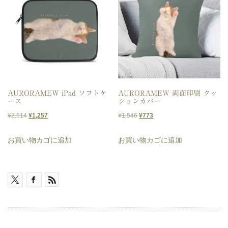
で
¥2,710
し
で
た。
す。
AURORAMEW iPad ソフトケ
AURORAMEW 両面印刷 クッ
ース
ションカバー
元
現
元
現
¥
2,514
¥
1,257
¥
1,546
¥
773
の
在
の
在
お買い物カゴに追加
お買い物カゴに追加
価
の
価
の
格
価
格
価
は
格
は
格
¥2,514
は
¥1,546
は
で
¥1,257
で
¥773
し
で
し
で
た。
す。
た。
す。