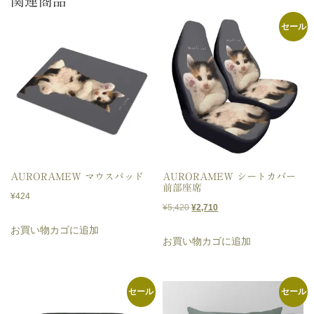
関連商品
セール
AURORAMEW マウスパッド
AURORAMEW シートカバー
前部座席
¥
424
元
現
¥
5,420
¥
2,710
の
在
お買い物カゴに追加
お買い物カゴに追加
価
の
格
価
は
格
セール
セール
¥5,420
は