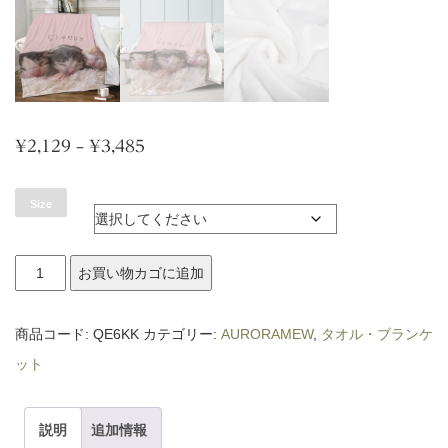
価
¥
2,129
–
¥
3,485
格
Size
帯:
¥2,129
AURORAMEW
お買い物カゴに追加
–
フ
¥3,485
リ
商品コード:
QE6KK
カテゴリー:
AURORAMEW
,
タオル・ブランケ
ー
ット
ス
ブ
説明
追加情報