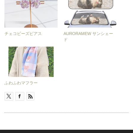
り
り
複
複
ま
ま
数
数
す。
す。
の
の
オ
オ
バ
バ
チェコビーズピアス
AURORAMEW サンシェー
プ
プ
リ
リ
ド
シ
シ
エ
エ
ョ
ョ
ー
ー
ン
ン
シ
シ
は
は
ョ
ョ
商
商
ン
ン
ふわふわマフラー
品
品
が
が
ペ
ペ
あ
あ
ー
ー
り
り
ジ
ジ
ま
ま
か
か
す。
す。