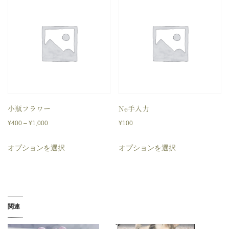
品
品
¥7,000
¥8,000
に
に
は
は
複
複
数
数
の
の
バ
バ
リ
リ
小瓶フラワー
Ne手入力
価
エ
エ
¥
400
–
¥
1,000
¥
100
格
ー
ー
こ
こ
オプションを選択
オプションを選択
帯:
シ
シ
の
の
¥400
ョ
ョ
商
商
–
ン
ン
品
品
¥1,000
が
が
に
に
関連
あ
あ
は
は