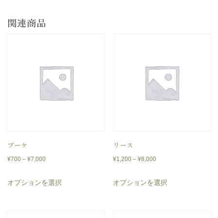
関連商品
ブーケ
リース
価
価
¥
700
–
¥
7,000
¥
1,200
–
¥
8,000
格
格
こ
こ
オプションを選択
オプションを選択
帯:
帯:
の
の
¥700
¥1,200
商
商
–
–