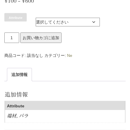
価
¥
100
–
¥
600
格
Attribute
帯:
¥100
花
お買い物カゴに追加
–
素
¥600
材
商品コード:
該当なし
カテゴリー:
Ne
個
追加情報
追加情報
Attribute
端材, バラ