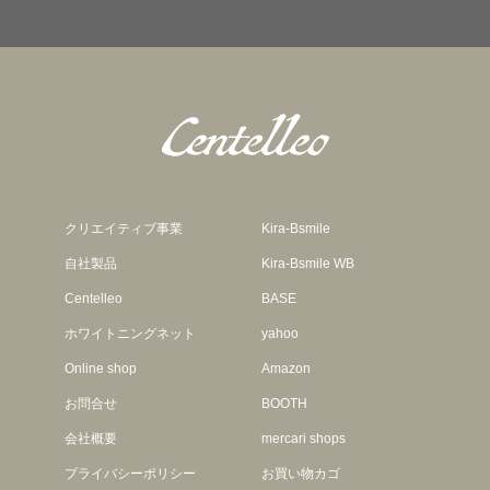
クリエイティブ事業
Kira-Bsmile
自社製品
Kira-Bsmile WB
Centelleo
BASE
ホワイトニングネット
yahoo
Online shop
Amazon
お問合せ
BOOTH
会社概要
mercari shops
プライバシーポリシー
お買い物カゴ