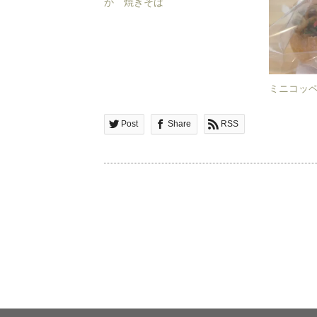
か 焼きそば
ミニコッ
Post
Share
RSS