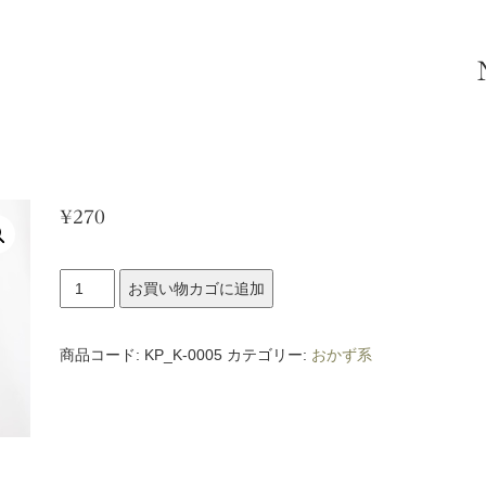
¥
270
焼
お買い物カゴに追加
き
そ
商品コード:
KP_K-0005
カテゴリー:
おかず系
ば
個