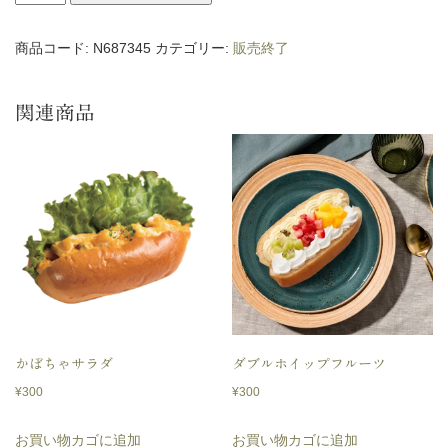
モ
ン
商品コード:
N687345
カテゴリー:
販売終了
ホ
イ
関連商品
ッ
プ
個
かぼちゃサラダ
ダブルホイップフルーツ
¥
300
¥
300
お買い物カゴに追加
お買い物カゴに追加