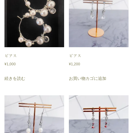
イ
エ
ロ
ー
ピ
ア
ピアス
ピアス
ス
¥
1,000
¥
1,200
個
続きを読む
お買い物カゴに追加