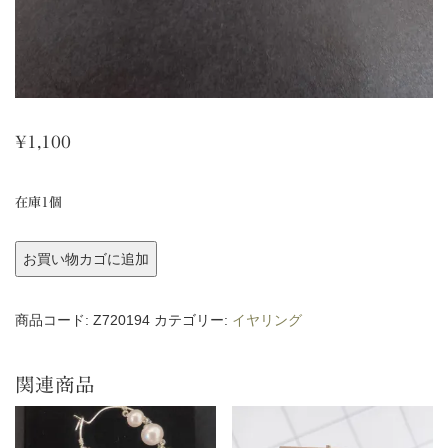
¥
1,100
在庫1個
レ
お買い物カゴに追加
ジ
ン
商品コード:
Z720194
カテゴリー:
イヤリング
フ
ラ
関連商品
ワ
ー