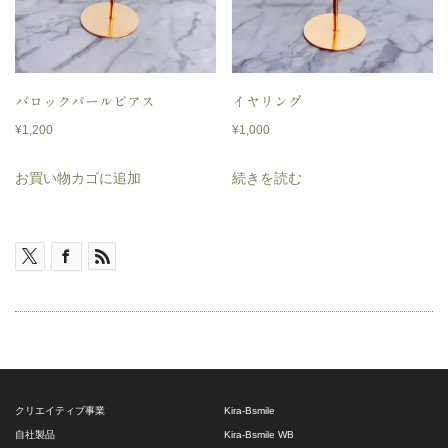
バロックパールピアス
イヤリング
¥
1,200
¥
1,000
お買い物カゴに追加
続きを読む
クリエイティブ事業
Kira-Bsmile
自社製品
Kira-Bsmile WB