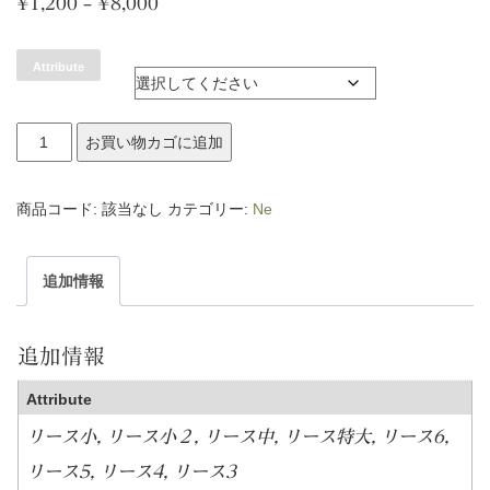
価
¥
1,200
–
¥
8,000
格
Attribute
帯:
¥1,200
リ
お買い物カゴに追加
–
ー
¥8,000
ス
商品コード:
該当なし
カテゴリー:
Ne
個
追加情報
追加情報
Attribute
リース小, リース小２, リース中, リース特大, リース6,
リース5, リース4, リース3