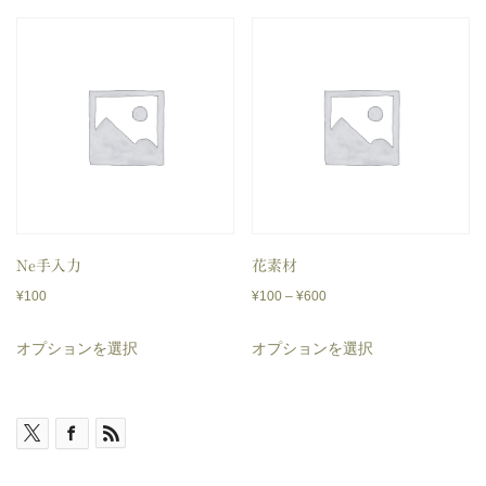
商
商
–
–
品
品
¥1,000
¥7,000
に
に
は
は
複
複
数
数
の
の
バ
バ
リ
リ
Ne手入力
花素材
価
エ
エ
¥
100
¥
100
–
¥
600
格
ー
ー
こ
こ
オプションを選択
オプションを選択
帯:
シ
シ
の
の
¥100
ョ
ョ
商
商
–
ン
ン
品
品
¥600
が
が
に
に