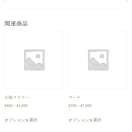
関連商品
小瓶フラワー
ブーケ
価
価
¥
400
–
¥
1,000
¥
700
–
¥
7,000
格
格
こ
こ
オプションを選択
オプションを選択
帯:
帯:
の
の
¥400
¥700