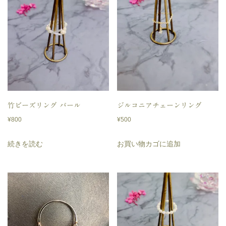
竹ビーズリング パール
ジルコニアチェーンリング
¥
800
¥
500
続きを読む
お買い物カゴに追加