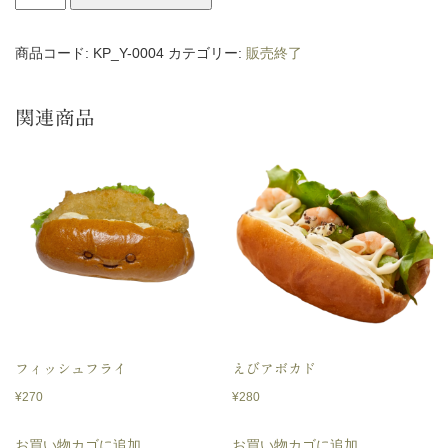
イ
ッ
商品コード:
KP_Y-0004
カテゴリー:
販売終了
プ
フ
関連商品
ル
ー
ツ
個
フィッシュフライ
えびアボカド
¥
270
¥
280
お買い物カゴに追加
お買い物カゴに追加