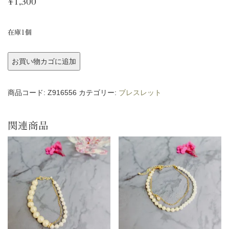
¥
1,300
在庫1個
ブ
お買い物カゴに追加
レ
ス
商品コード:
Z916556
カテゴリー:
ブレスレット
レ
ッ
関連商品
ト
個