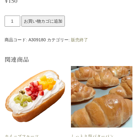
¥
150
フ
お買い物カゴに追加
ワ
ト
商品コード:
A309180
カテゴリー:
販売終了
ッ
ツ
関連商品
オ
抹
茶
ホ
イ
ッ
プ
個
ホイップフルーツ
しっとり塩バターパン