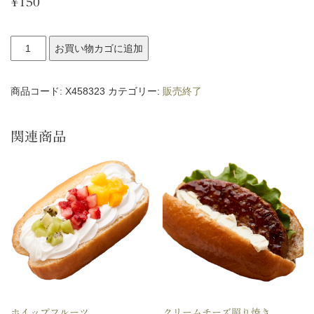
¥
150
フ
お買い物カゴに追加
ワ
ト
商品コード:
X458323
カテゴリー:
販売終了
ッ
ツ
関連商品
オ
チ
ョ
コ
ホ
イ
ッ
プ
ホイップフルーツ
クリームチーズ照り焼き