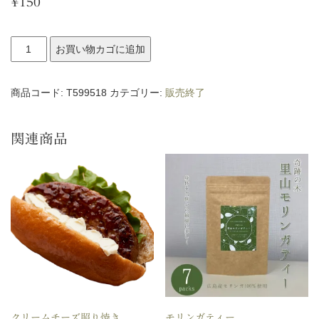
¥
150
フ
お買い物カゴに追加
ワ
ト
商品コード:
T599518
カテゴリー:
販売終了
ッ
ツ
関連商品
ォ
黄
桃
ホ
イ
ッ
プ
個
クリームチーズ照り焼き
モリンガティー