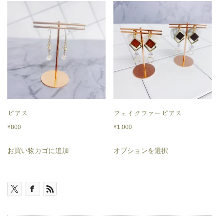
ピアス
フェイクファーピアス
¥
800
¥
1,000
こ
お買い物カゴに追加
オプションを選択
の
商
品
に
は