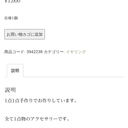
¥
1,000
在庫1個
ピ
お買い物カゴに追加
ア
ス
商品コード:
3942238
カテゴリー:
イヤリング
個
説明
説明
1点1点手作りでお作りしています。
全て1点物のアクセサリーです。