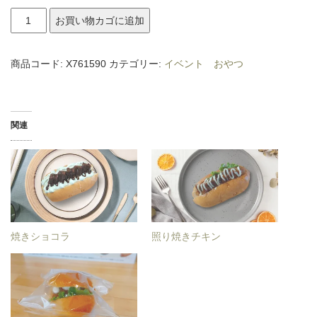
焼
お買い物カゴに追加
き
シ
商品コード:
X761590
カテゴリー:
イベント おやつ
ョ
コ
ラ
関連
個
焼きショコラ
照り焼きチキン