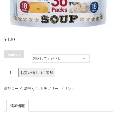
¥
120
Attribute
ス
お買い物カゴに追加
ー
プ
商品コード:
該当なし
カテゴリー:
ドリンク
個
追加情報