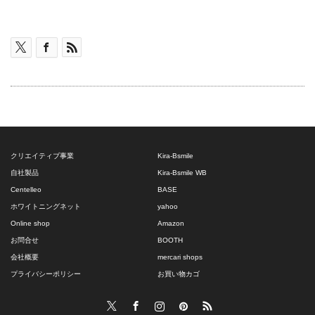
シ
シ
の
ョ
ョ
商
ン
ン
品
が
が
に
あ
あ
は
り
り
複
ま
ま
数
す。
す。
の
クリエイティブ事業
Kira-Bsmile
オ
オ
バ
自社製品
Kira-Bsmile WB
プ
プ
Centelleo
BASE
リ
ホワイトニングネット
yahoo
シ
シ
エ
Online shop
Amazon
ョ
ョ
ー
お問合せ
BOOTH
ン
ン
シ
会社概要
mercari shops
は
は
プライバシーポリシー
お買い物カゴ
ョ
商
商
ン
Twitter
Facebook
Instagram
Pinterest
RSS