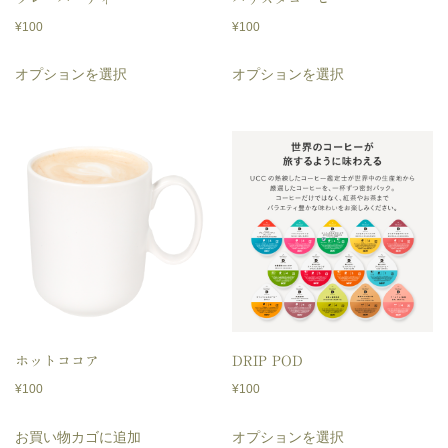
¥
100
¥
100
こ
こ
オプションを選択
オプションを選択
の
の
商
商
品
品
に
に
は
は
複
複
数
数
の
の
バ
バ
リ
リ
ホットココア
DRIP POD
エ
エ
¥
100
¥
100
ー
ー
こ
お買い物カゴに追加
オプションを選択