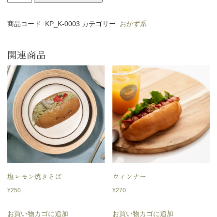
ロ
ッ
商品コード:
KP_K-0003
カテゴリー:
おかず系
ケ
個
関連商品
塩レモン焼きそば
ウィンナー
¥
250
¥
270
お買い物カゴに追加
お買い物カゴに追加