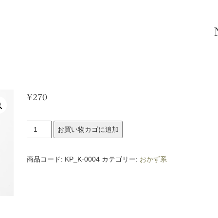
¥
270
ウ
お買い物カゴに追加
ィ
ン
商品コード:
KP_K-0004
カテゴリー:
おかず系
ナ
ー
個