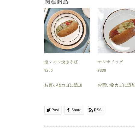
関連商品
塩レモン焼きそば
サルサドッグ
¥
250
¥
330
お買い物カゴに追加
お買い物カゴに追
Post
Share
RSS