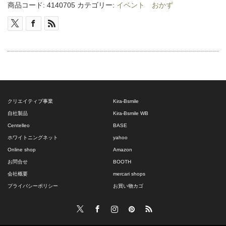
そ
商品コード:
4140705
カテゴリー:
イベント おかず
ば
個
クリエイティブ事業
Kira-Bsmile
自社製品
Kira-Bsmile WB
Centelleo
BASE
ホワイトニングネット
yahoo
Online shop
Amazon
お問合せ
BOOTH
会社概要
mercari shops
プライバシーポリシー
お買い物カゴ
Twitter
Facebook
Instagram
Pinterest
RSS