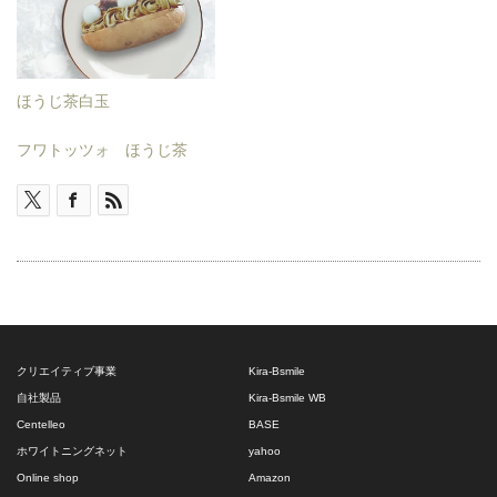
ほうじ茶白玉
フワトッツォ ほうじ茶
クリエイティブ事業
Kira-Bsmile
自社製品
Kira-Bsmile WB
Centelleo
BASE
ホワイトニングネット
yahoo
Online shop
Amazon