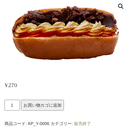
¥
270
ほ
お買い物カゴに追加
う
じ
商品コード:
KP_Y-0006
カテゴリー:
販売終了
茶