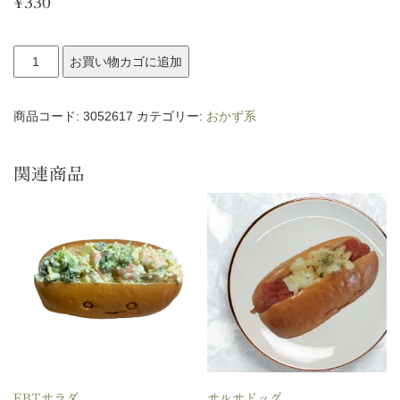
¥
330
て
お買い物カゴに追加
り
や
商品コード:
3052617
カテゴリー:
おかず系
き
チ
関連商品
キ
ン
個
EBTサラダ
サルサドッグ