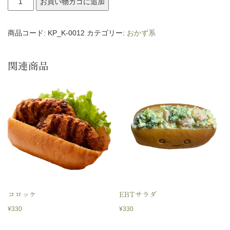
お買い物カゴに追加
子
様
商品コード:
KP_K-0012
カテゴリー:
おかず系
ラ
ン
関連商品
チ
個
コロッケ
EBTサラダ
¥
330
¥
330