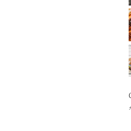
複
数
の
バ
リ
エ
ー
シ
ョ
ン
が
あ
り
ま
す。