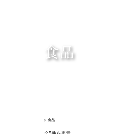
食品
食品
新
全5件を表示