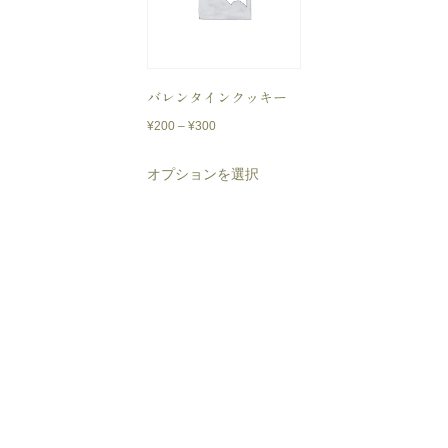
バレンタインクッキー
価
¥
200
–
¥
300
格
こ
オプションを選択
帯:
の
¥200
商
–
品
¥300
に
は
複
数
の
バ