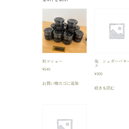
し
い
順
粒コショー
他 シュガーバタ
ク
¥
540
¥
300
お買い物カゴに追加
続きを読む