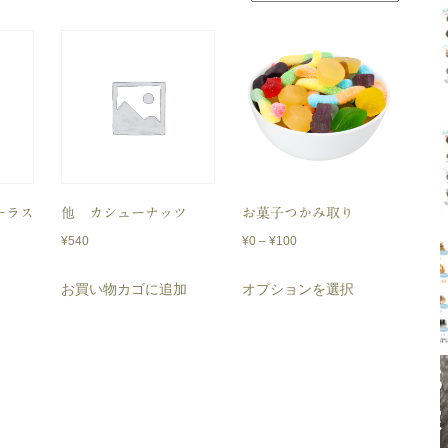
ーラス
他 カシューナッツ
お菓子つかみ取り
価
¥
540
¥
0
–
¥
100
格
こ
お買い物カゴに追加
オプションを選択
帯:
の
¥0
商
–
品
¥100
に
は