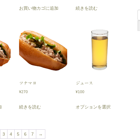
お買い物カゴに追加
続きを読む
ツナマヨ
ジュース
¥
270
¥
100
こ
加
続きを読む
オプションを選択
の
商
品
3
4
5
6
7
→
に