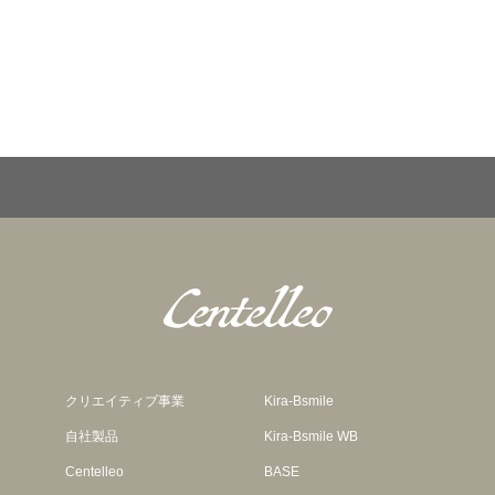
は
複
数
の
バ
リ
エ
ー
シ
ョ
ン
が
クリエイティブ事業
Kira-Bsmile
あ
自社製品
Kira-Bsmile WB
り
Centelleo
BASE