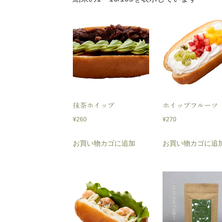
し
い
順
抹茶ホイップ
ホイップフルーツ
¥
260
¥
270
お買い物カゴに追加
お買い物カゴに追