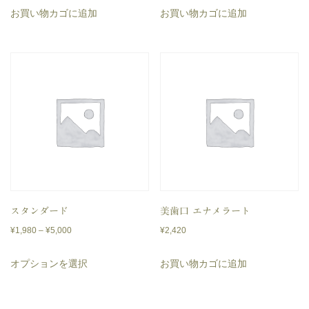
ジ
ジ
ー
ー
プ
プ
お買い物カゴに追加
お買い物カゴに追加
か
か
シ
シ
シ
シ
ら
ら
ョ
ョ
ョ
ョ
選
選
ン
ン
ン
ン
択
択
が
が
は
は
で
で
あ
あ
商
商
き
き
り
り
品
品
ま
ま
ま
ま
ペ
ペ
す
す
す。
す。
ー
ー
オ
オ
ジ
ジ
プ
プ
スタンダード
美歯口 エナメラート
か
か
シ
シ
価
¥
1,980
–
¥
5,000
¥
2,420
ら
ら
格
ョ
ョ
こ
選
選
オプションを選択
お買い物カゴに追加
帯:
ン
ン
の
択
択
¥1,980
は
は
商
で
で
–