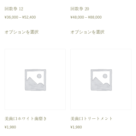
数
数
あ
あ
回数券 12
回数券 20
の
の
価
価
¥
36,000
–
¥
52,400
¥
48,000
–
¥
88,000
り
り
バ
バ
格
格
ま
ま
こ
こ
リ
リ
オプションを選択
オプションを選択
帯:
帯:
す。
す。
の
の
エ
エ
¥36,000
¥48,000
オ
オ
商
商
–
–
ー
ー
プ
プ
品
品
¥52,400
¥88,000
シ
シ
シ
シ
に
に
ョ
ョ
ョ
ョ
は
は
ン
ン
ン
ン
複
複
が
が
は
は
数
数
あ
あ
商
商
の
の
り
り
品
品
バ
バ
ま
ま
ペ
ペ
リ
リ
美歯口ホワイト歯磨き
美歯口トリートメント
す。
す。
ー
ー
エ
エ
¥
1,980
¥
1,980
オ
オ