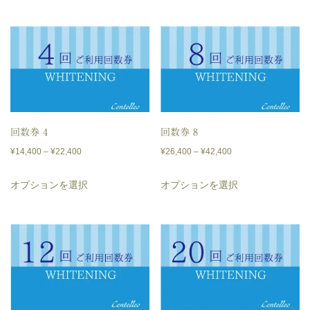
¥2,980
¥3,980
商
商
–
–
品
品
¥7,000
¥9,000
に
に
は
は
複
複
数
数
回数券 4
回数券 8
の
の
価
価
¥
14,400
–
¥
22,400
¥
26,400
–
¥
42,400
バ
バ
格
格
こ
こ
リ
リ
オプションを選択
オプションを選択
帯:
帯:
の
の
エ
エ
¥14,400
¥26,400
商
商
–
–
ー
ー
品
品
¥22,400
¥42,400
シ
シ
に
に
ョ
ョ
は
は
ン
ン
複
複
が
が