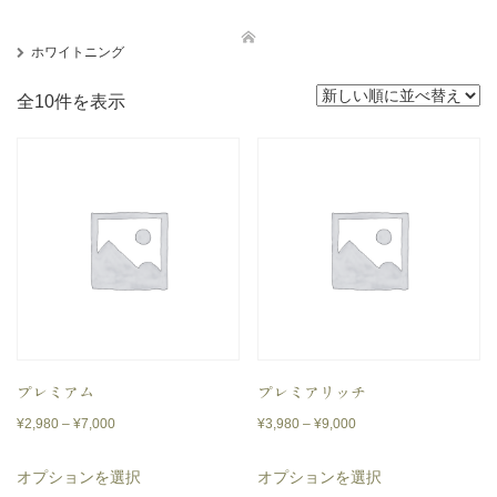
ホワイトニング
新
全10件を表示
し
い
順
プレミアム
プレミアリッチ
価
価
¥
2,980
–
¥
7,000
¥
3,980
–
¥
9,000
格
格
こ
こ
オプションを選択
オプションを選択
帯:
帯:
の
の