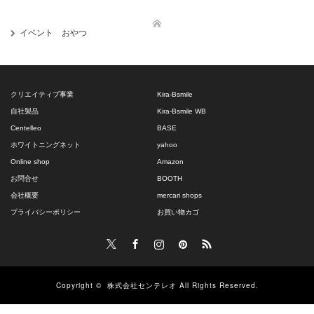
イベント おやつ
クリエイティブ事業
Kira-Bsmile
自社製品
Kira-Bsmile WB
Centelleo
BASE
ホワイトニングネット
yahoo
Online shop
Amazon
お問合せ
BOOTH
会社概要
mercari shops
プライバシーポリシー
お買い物カゴ
Twitter
Facebook
Instagram
Pinterest
RSS
Copyright ©
株式会社センテレオ
All Rights Reserved.